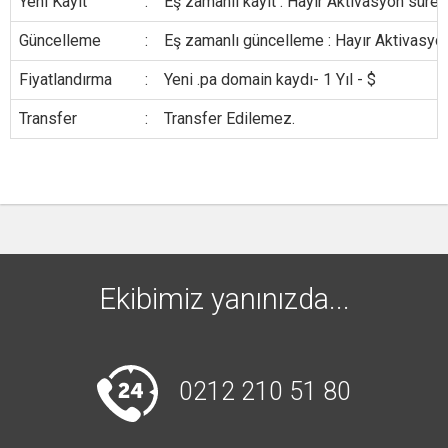
Yeni Kayıt
:
Eş zamanlı kayıt : Hayır Aktivasyon süresi
Güncelleme
:
Eş zamanlı güncelleme : Hayır Aktivasyon
Fiyatlandırma
:
Yeni .pa domain kaydı- 1 Yıl - $
Transfer
:
Transfer Edilemez.
Ekibimiz yanınızda...
0212 210 51 80