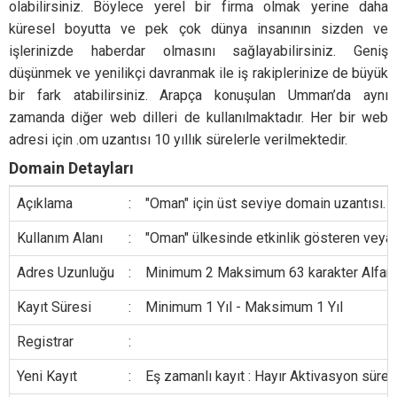
olabilirsiniz. Böylece yerel bir firma olmak yerine daha
küresel boyutta ve pek çok dünya insanının sizden ve
işlerinizde haberdar olmasını sağlayabilirsiniz. Geniş
düşünmek ve yenilikçi davranmak ile iş rakiplerinize de büyük
bir fark atabilirsiniz. Arapça konuşulan Umman’da aynı
zamanda diğer web dilleri de kullanılmaktadır. Her bir web
adresi için .om uzantısı 10 yıllık sürelerle verilmektedir.
Domain Detayları
Açıklama
:
"Oman" için üst seviye domain uzantısı.
Kullanım Alanı
:
"Oman" ülkesinde etkinlik gösteren veya b
Adres Uzunluğu
:
Minimum 2 Maksimum 63 karakter Alfanumer
Kayıt Süresi
:
Minimum 1 Yıl - Maksimum 1 Yıl
Registrar
:
Yeni Kayıt
:
Eş zamanlı kayıt : Hayır Aktivasyon süresi