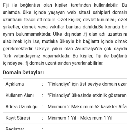
Fiji ile bağlantısı olan kişiler tarafından kullanılabilir. Bu
anlamda, ülke içinde yaşayan web sitesi sahipleri domain
uzantısını tescil ettirebilir. Özel kişiler, devlet kurumları, özel
şirketler, dernek veya vakıflar bunlara dahildir.Bu konuda bir
ayrım bulunmamaktadır. Ülke dışından .fj alan adı uzantısını
alabilmek için ise, mutlaka ülkeyle bir bağlantı içinde olmak
gerekmektedir. Ülkeye yakın olan Avustralya'da çok sayıda
Türk vatandaşımız yaşamaktadır. Bu kişiler, Fiji ile bağlantı
içindeyse, .fj domain uzantısından yararlanabilirler.
Domain Detayları
Açıklama
:
"Finlandiya" için üst seviye domain uzantı
Kullanım Alanı
:
"Finlandiya" ülkesinde etkinlik gösteren 
Adres Uzunluğu
:
Minimum 2 Maksimum 63 karakter Alfanumer
Kayıt Süresi
:
Minimum 1 Yıl - Maksimum 1 Yıl
Registrar
: