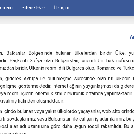
Domain
Sitene Ekle
İletişim
A
an, Balkanlar Bölgesinde bulunan ülkelerden biridir. Ülke, y
adır. Başkenti Sofya olan Bulgaristan, önemli bir Türk nüfusunu
ızdan biridir. Ülkenin resmi dili Bulgarca olup, Romanca ve Türk
an, giderek Avrupa ile bütünleşme sürecinde olan bir ülkedir.
elişme göstermektedir. İnternet ağının yaygınlaşması da giderek
ya resmi işlerin önemli kısmı elektronik ortamda yapılmaktadır. Ül
kısalmış halinden oluşmaktadır.
n içinde bulunan veya yakın ülkelerde yaşayanlar, web sitelerinde a
rk soydaşlarımız veya Bulgaristan ile çalışan iş adamlarımız bu ş
esi alan adı uzantısına göre daha uygun tescil rakamlıdır. Bu al
k mümkündür.