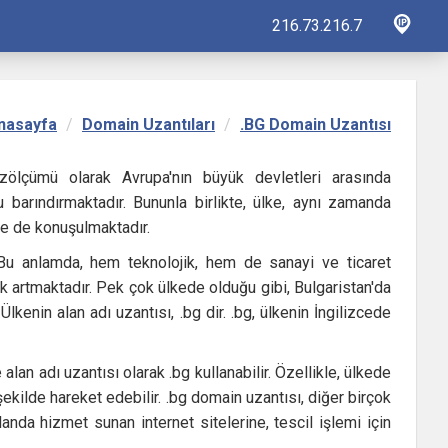
216.73.216.7
nasayfa
Domain Uzantıları
.BG Domain Uzantısı
üzölçümü olarak Avrupa'nın büyük devletleri arasında
 barındırmaktadır. Bununla birlikte, ülke, aynı zamanda
çe de konuşulmaktadır.
 Bu anlamda, hem teknolojik, hem de sanayi ve ticaret
 artmaktadır. Pek çok ülkede olduğu gibi, Bulgaristan'da
kenin alan adı uzantısı, .bg dir. .bg, ülkenin İngilizcede
lan adı uzantısı olarak .bg kullanabilir. Özellikle, ülkede
ekilde hareket edebilir. .bg domain uzantısı, diğer birçok
anda hizmet sunan internet sitelerine, tescil işlemi için