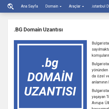
Ana Sayfa
Domain
Araçlar
.istanbul 
.BG Domain Uzantısı
Bulgarist
sayılmakt
komşularım
Bulgarist
yönünden g
da özel ve
anlamının 
Bulgarista
yaşayan Tü
Avrupa Ülk
başvurma